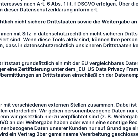
eresses nach Art. 6 Abs. 1 lit. f DSGVO erfolgen. Über die 
 dieser Datenschutzerklärung informiert.
lich nicht sichere Drittstaaten sowie die Weitergabe an
en mit Sitz in datenschutzrechtlich nicht sicheren Dritts
ert sind. Wenn diese Tools aktiv sind, können Ihre perso
in, dass in datenschutzrechtlich unsicheren Drittstaaten 
Drittstaat grundsätzlich ein mit der EU vergleichbares D
ger eine Zertifizierung unter dem „EU-US Data Privacy Fram
Übermittlungen an Drittstaaten einschließlich der Datenempf
ir mit verschiedenen externen Stellen zusammen. Dabei ist 
en erforderlich. Wir geben personenbezogene Daten nur da
wenn wir gesetzlich hierzu verpflichtet sind (z. B. Weiterg
 DSGVO an der Weitergabe haben oder wenn eine sonstige Re
onenbezogene Daten unserer Kunden nur auf Grundlage eine
wird ein Vertrag über gemeinsame Verarbeitung geschloss