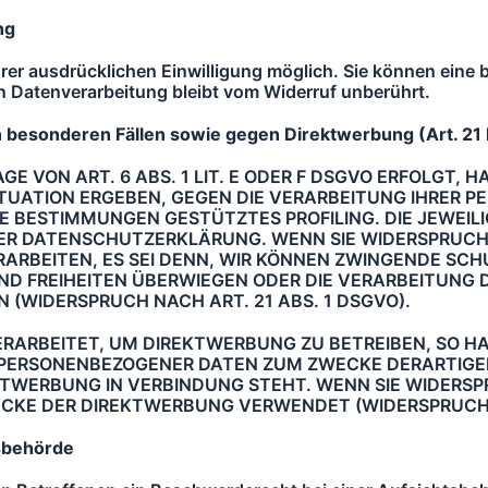
ng
r ausdrücklichen Einwilligung möglich. Sie können eine be
n Datenverarbeitung bleibt vom Widerruf unberührt.
n besonderen Fa
llen sowie gegen Direktwerbung (Art. 2
VON ART. 6 ABS. 1 LIT. E ODER F DSGVO ERFOLGT, HA
 SITUATION ERGEBEN, GEGEN DIE VERARBEITUNG IHRE
IESE BESTIMMUNGEN GESTÜTZTES PROFILING. DIE JEWE
ER DATENSCHUTZERKLÄRUNG. WENN SIE WIDERSPRUCH
BEITEN, ES SEI DENN, WIR KÖNNEN ZWINGENDE SCHU
UND FREIHEITEN ÜBERWIEGEN ODER DIE VERARBEITUN
(WIDERSPRUCH NACH ART. 21 ABS. 1 DSGVO).
ARBEITET, UM DIREKTWERBUNG ZU BETREIBEN, SO HAB
 PERSONENBEZOGENER DATEN ZUM ZWECKE DERARTIGER 
REKTWERBUNG IN VERBINDUNG STEHT. WENN SIE WIDER
CKE DER DIREKTWERBUNG VERWENDET (WIDERSPRUCH N
sbeho
rde