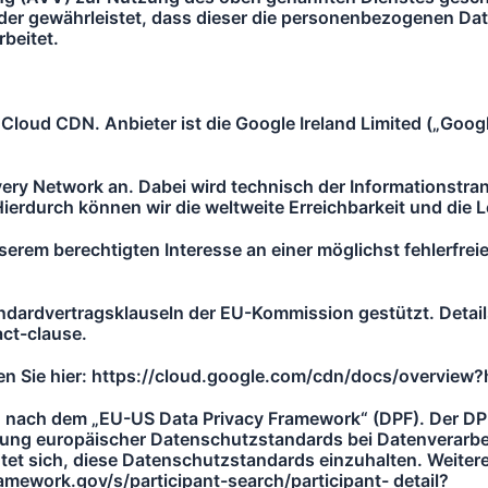
der gewährleistet, dass dieser die personenbezogenen D
beitet.
loud CDN. Anbieter ist die Google Ireland Limited („Googl
livery Network an. Dabei wird technisch der Informationst
ierdurch können wir die weltweite Erreichbarkeit und die L
rem berechtigten Interesse an einer möglichst fehlerfrei
ndardvertragsklauseln der EU-Kommission gestützt. Details
ct-clause.
n Sie hier: https://cloud.google.com/cdn/docs/overview?
ung nach dem „EU-US Data Privacy Framework“ (DPF). Der DP
tung europäischer Datenschutzstandards bei Datenverarbei
tet sich, diese Datenschutzstandards einzuhalten. Weitere
amework.gov/s/participant-search/participant- detail?