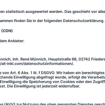
lten statistisch ausgewertet werden. Das geschieht vor a
rammen finden Sie in der folgenden Datenschutzerklärung.
s (CDN)
ndem Anbieter:
nich, Inh. René Münnich, Hauptstraße 68, 02742 Frieders
://all-inkl.com/datenschutzinformationen/.
von Art. 6 Abs. 1 lit. f DSGVO. Wir haben ein berechtigtes 
chende Einwilligung abgefragt wurde, erfolgt die Verarbeit
Einwilligung die Speicherung von Cookies oder den Zugriff 
. Die Einwilligung ist jederzeit widerrufbar.
ung (AVV) zur Nutzung des oben genannten Dienstes geschl