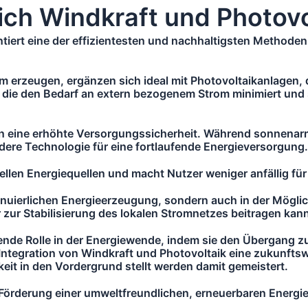
ich Windkraft und Photovo
tiert eine der effizientesten und nachhaltigsten Methode
om erzeugen, ergänzen sich ideal mit Photovoltaikanlagen,
 die den Bedarf an extern bezogenem Strom minimiert und 
n eine erhöhte Versorgungssicherheit. Während sonnenarme
dere Technologie für eine fortlaufende Energieversorgung.
nellen Energiequellen und macht Nutzer weniger anfällig f
ntinuierlichen Energieerzeugung, sondern auch in der Mögli
zur Stabilisierung des lokalen Stromnetzes beitragen kan
ende Rolle in der Energiewende, indem sie den Übergang z
 Integration von Windkraft und Photovoltaik eine zukunft
keit in den Vordergrund stellt werden damit gemeistert.
ur Förderung einer umweltfreundlichen, erneuerbaren Energi